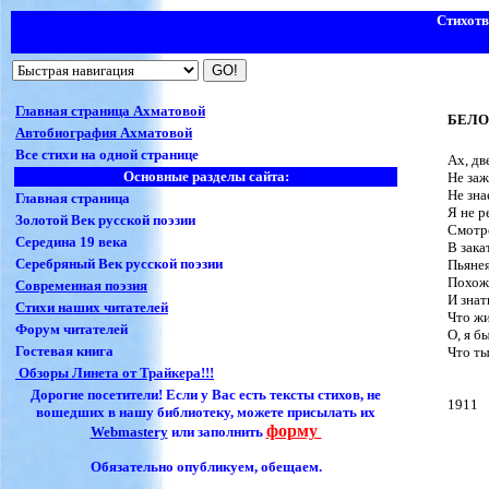
Стихот
Главная страница Ахматовой
БЕЛ
Автобиография Ахматовой
Все стихи на одной странице
Ax, дв
Основные разделы сайта:
Не заж
Не зна
Главная страница
Я не р
Золотой Век русской поэзии
Смотре
Середина 19 века
В зака
Серебряный Век русской поэзии
Пьянея
Похоже
Современная поэзия
И знат
Стихи наших читателей
Что жи
Форум читателей
О, я б
Гостевая книга
Что ты
Обзоры Линета от Трайкера!!!
Дорогие посетители! Если у Вас есть тексты стихов, не
1911
вошедших в нашу библиотеку, можете присылать их
форму
Webmasterу
или заполнить
Обязательно опубликуем, обещаем.