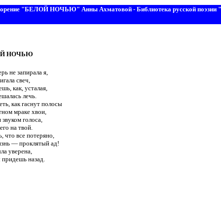
ворение "БЕЛОЙ НОЧЬЮ" Анны Ахматовой - Библиотека русской поэзии "
ОЙ НОЧЬЮ
ерь не запирала я,
игала свеч,
ешь, как, усталая,
ешалась лечь.
ть, как гаснут полосы
тном мраке хвои,
 звуком голоса,
го на твой.
ь, что все потеряно,
знь — проклятый ад!
ыла уверена,
 придешь назад.