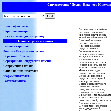
Стихотворение "Песня
"
Николева
Николая
Биография поэта
Смолкни, пеночка любезна,
Страница автора
Нежной песенки не пой!
Мне теперь она уж слезна;
Все стихи на одной странице
Милой, милой нет со мной!
Голос твой напоминает
Основные разделы сайта:
Нежный голос мне ее
Главная страница
И на части раздирает
Сердце бедное мое.
Золотой Век русской поэзии
Все веселия не милы
Без любезной мне красы;
Середина 19 века
Без души душе постылы
И счастливые часы.
Серебряный Век русской поэзии
Встретить зорю ли желаю,
Проведя всю ночь без сна,
Современная поэзия
Выхожу — и не встречаю;
Стихи наших читателей
Милая в глазах одна.
Сколько цвет ее румяный
Форум читателей
Сердце мне ни веселит,
Сердце всё с своею раной
Гостевая книга
И на зорю не глядит.
В свете счастья нет такого,
Чтоб её мне заменить;
Ни случая столько злого,
Чтоб принудил изменить.
С воздухом, с моим дыханьем
Входит в душу мне она;
Ночь с прохладой, день с сиян
А со мной тоска одна!
О, любви моей нельстивой
Вся надежда и покой!