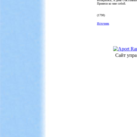
Возвратись, и день счастливы
Принеси ко мне собой.
(1798)
Источник
Сайт упра