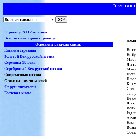
"
ПАМЯТИ ПР
Страница А.Н.Апухтина
Все стихи на одной странице
ПАМЯ
Основные разделы сайта:
Не ст
Главная страница
Не бу
Золотой Век русской поэзии
Мне т
Середина 19 века
Я в г
Серебряный Век русской поэзии
Мысли
Нити 
Современная поэзия
И не 
Стихи наших читателей
Кто м
Форум читателей
С зло
Гостевая книга
Ты пр
Не см
Я в г
Ведь 
Ряд и
А едв
Нам 
Возгл
Обещ