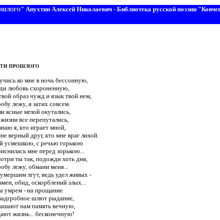
" Апухтин Алексей Николаевич - Библиотека русской поэзии "Ковче
ОШЛОГО
ТИ ПРОШЛОГО
учись ко мне в ночь бессонную,

ди любовь схороненную,

вой образ чужд и язык твой нем,

робу лежу, я затих совсем.

 ясные мглой окутались,

жизни все перепутались,

знаю я, кто играет мной,

не верный друг, кто мне враг лихой.

й усмешкою, с речью горькою

иснилась мне перед зорькою...

отри ты так, подожди хоть дня,

робу лежу, обмани меня...

умершим лгут, ведь удел живых -

змен, обид, оскорблений злых...

а умрем - на прощание

надгробное шлют рыдание,

ашают нам память вечную,

ают жизнь... бесконечную!