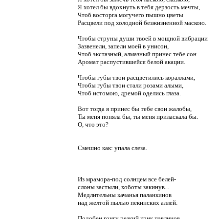
Я хотел бы вдохнуть в тебя дерзость мечты,
Чтоб восторга могучего пышно цветы
Расцвели под холодной безжизненной маскою.
Чтобы струны души твоей в мощной вибрации
Зазвенели, запели моей в унисон,
Чтоб экстазный, алмазный принес тебе сон
Аромат распустившейся белой акации.
Чтобы губы твои расцветились кораллами,
Чтобы губы твои стали розами алыми,
Чтоб истомою, дремой оделись глаза.
Вот тогда я принес бы тебе свои жалобы,
Ты меня поняла бы, ты меня приласкала бы.
О, что это?
Смешно как: упала слеза.
Из мрамора-под солнцем все белей-
слоны застыли, хоботы закинув...
Медлительны качанья паланкинов
над желтой пылью пекинских аллей.
Подобен гонгу резкий крик павлинов