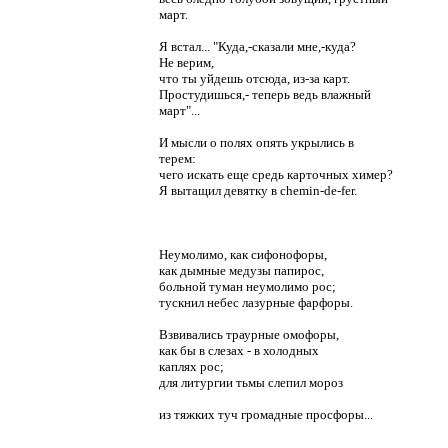
март.
Я встал... "Куда,-сказали мне,-куда?
Не верим,
что ты уйдешь отсюда, из-за карт.
Простудишься,- теперь ведь влажный
март"...
И мысли о полях опять укрылись в
терем:
чего искать еще средь карточных химер?
Я вытащил девятку в chemin-de-fer.
Неумолимо, как сифонофоры,
как дымные медузы папирос,
больной туман неумолимо рос;
тускнил небес лазурные фарфоры.
Взвивались траурные омофоры,
как бы в слезах - в холодных
каплях рос;
для литургии тьмы слепил мороз
из тяжких туч громадные просфоры...