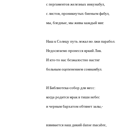
с пергаментов железных инкунабул,
с листов, проникнутых биеньем фабул,
мы, бледные, мы живы каждый миг.
Наш к Солнцу путь лежал во лжи парабол.
Недосягаемо пронесся яркий Лик.
И кто-то нас безжалостно настиг
больным оцепенением сомнамбул.
И Библиотека-собор для месс:
когда родится мрак в тиши небес
и черным бархатом обтянет залы,-
взвивается наш дикий danse macabre,