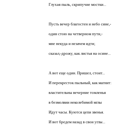
Глухая пыль, скрипучие мостки...
Пусть вечер благостен и небо сине,-
один стою на четверном пути,-
мне некуда и незачем идти;
сказал,-дрожу, как листья на осине...
А вот еще один. Пришел, стоит...
И перекресток пыльный, как магнит:
властительны вечерние томленья
в безмолвии неколебимой мглы
Идут часы. Куются цепи звенья.
И вот бредем назад в свои углы...