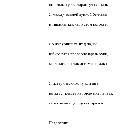
они колышутся, тарантулов полны...
Я жажду томной лунной белизны
и тишины, как на пустом погосте...
Но из рубинных ягод пауки
взбираются проворно вдоль руки,
меня ласкают так истомно сладко...
Я истерически хочу кричать,
но вдруг кладет на горло мне печать,
свою печать царица-лихорадка...
Педагогика