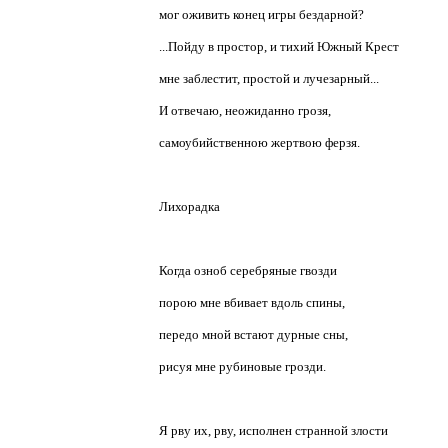
мог оживить конец игры бездарной?
...Пойду в простор, и тихий Южный Крест
мне заблестит, простой и лучезарный...
И отвечаю, неожиданно грозя,
самоубийственною жертвою ферзя.
Лихорадка
Когда озноб серебряные гвозди
порою мне вбивает вдоль спины,
передо мной встают дурные сны,
рисуя мне рубиновые грозди.
Я рву их, рву, исполнен странной злости