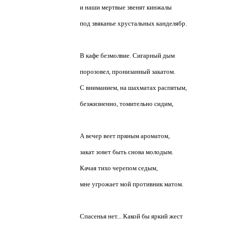
и наши мертвые звенят кинжалы
под звяканье хрустальных канделябр.
В кафе безмолвие. Сигарный дым
порозовел, пронизанный закатом.
С вниманием, на шахматах распятым,
безжизненно, томительно сидим,
А вечер веет пряным ароматом,
закат зовет быть снова молодым.
Качая тихо черепом седым,
мне угрожает мой противник матом.
Спасенья нет... Какой бы яркий жест