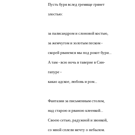
Пусть буря вслед гремяще грянет
злостью:
за палисандром и слоновой костью,
за жемчугом и золотым песком -
скорей рванемся мы под рокот бури...
А там - всю ночь в таверне в Син-
гапуре -
какао адское, любовь и ром...
Фантазии за письменным столом,
над старою и рваною клеенкой...
Своею сетью, радужной и звонкой,
со мной сплели мечту о небылом.