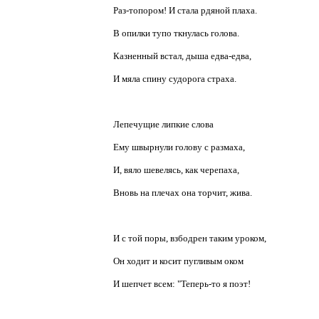
Раз-топором! И стала рдяной плаха.
В опилки тупо ткнулась голова.
Казненный встал, дыша едва-едва,
И мяла спину судорога страха.
Лепечущие липкие слова
Ему швырнули голову с размаха,
И, вяло шевелясь, как черепаха,
Вновь на плечах она торчит, жива.
И с той поры, взбодрен таким уроком,
Он ходит и косит пугливым оком
И шепчет всем: "Теперь-то я поэт!