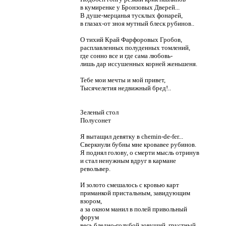
в кумиренке у Бронзовых Дверей...
В душе-мерцанья тусклых фонарей,
в глазах-от зноя мутный блеск рубинов..
О тихий Край Фарфоровых Гробов,
расплавленных полуденных томлений,
где сонно все и где сама любовь-
лишь дар иссушенных корней женьшеня.
Тебе мои мечты и мой привет,
Тысячелетия недвижный бред!..
Зеленый стол
Полусонет
Я вытащил девятку в chemin-de-fer...
Сверкнули бубны мне кровавее рубинов.
Я поднял голову, о смерти мысль отринув
и стал ненужным вдруг в кармане
револьвер.
И золото смешалось с кровью карт
приманкой пристальным, завидующим
взором,
а за окном манил в полей привольный
форум
весь бледно-голубой зовущий, грустный