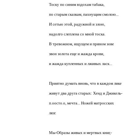
Тоску по синим вздохам табака,
по старым сказкам, пахнущим смолою...
И сетью этой, радужной и злою,
надолго слеплена со мной тоска.
В тревожном, ищущем и пряном зове
звон золота еще и жажда крови,
и жажда купленных и лживых ласк...
Приятно думать вновь, что в каждом лике
живут два друга старых: Хенд и Джикель-
п.оосто.о, мечта... Ножей матросских
лязг.
Мы-Образы живых и мертвых книг,-