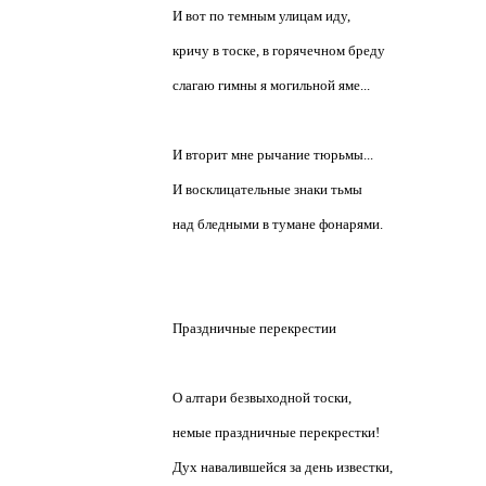
И вот по темным улицам иду,
кричу в тоске, в горячечном бреду
слагаю гимны я могильной яме...
И вторит мне рычание тюрьмы...
И восклицательные знаки тьмы
над бледными в тумане фонарями.
Праздничные перекрестии
О алтари безвыходной тоски,
немые праздничные перекрестки!
Дух навалившейся за день известки,