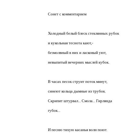
Сонет с комментарием
Холодный белый блеск стеклянных рубок
и кукольная теснота кают,-
безмолвный в них и ласковый уют,
невыпитый вечерних мыслей кубок.
В часах песок струит поток минут,
синеют кольца дымные из трубок.
Скрипит штурвал... Смола... Гирлянда
губок...
И песню тихую касанья волн поют.