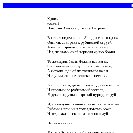
Ш
Кровь
(сонет)
Николаю Александровичу Петрову
Во сне я пидел кровь. Я видел много крови.
Она, как сок гранат, рубиновой струей
Текла не торопясь, и четкой полосой
Над звездами очей чернели жутко брови.
То женщина была. Лежала вся нагая,
Сверкая кожею под солнечным лучом,
А я стоял над ней жестоким палачом
И слушал стон ее, в тоске изнемогая.
А кровь текла, дымясь, на ландышевом теле,
И капельки ее рубинами блестели,
Я руки погрузил в горячий пурпур струй,
И, к женщине склонясь, на яхонтовом ложе
Губами я приник к холодноватой коже
И отдал жизнь свою за этот поцелуй.
Напевы акации
Я хотел бы зажечь тебя ласкою, сказкою,