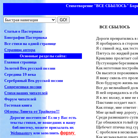
Стихотворение "
ВСЕ СБЫЛОСЬ
" Бор
ВСЕ СБЫЛОСЬ
Статьи о Пастернаке
Биография Пастернака
Дороги превратились в 
Я пробираюсь в сторон
Все стихи на одной странице
Я с глиной лед, как тест
Страница автора
Плетусь по жидкой разм
Основные разделы сайта:
Крикливо пролетает со
Главная страница
Пустующим березняком
Как неготовая постройк
Золотой Век русской поэзии
Он высится порожняком
Середина 19 века
Я вижу сквозь его прол
Серебряный Век русской поэзии
Всю будущую жизнь нас
Современная поэзия
Все до мельчайшей дол
В ней оправдалось и сб
Стихи наших читателей
Я в лес вхожу, и мне не 
Форум читателей
Пластами оседает наст.
Гостевая книга
Как птице, мне ответит 
Обзоры Линета от Трайкера!!!
Мне целый мир дорогу 
Среди размокшего сугл
Дорогие посетители! Если у Вас есть
Где обнажился голый гр
тексты стихов, не вошедших в нашу
Щебечет птичка под су
библиотеку, можете присылать их
С пробелом в несколько
форму
Webmasterу
или заполнить
Как музыкальную шкату