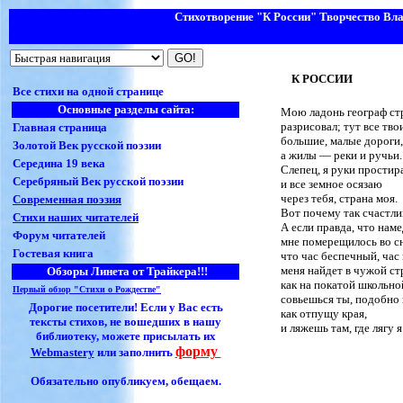
Стихотворение "К России"
Творчество Вла
К РОССИИ
Все стихи на одной странице
Основные разделы сайта:
Мою ладонь географ ст
разрисовал; тут все тво
Главная страница
большие, малые дороги,
Золотой Век русской поэзии
а жилы — реки и ручьи.
Середина 19 века
Слепец, я руки прости
Серебряный Век русской поэзии
и все земное осязаю
через тебя, страна моя.
Современная поэзия
Вот почему так счастлив
Стихи наших читателей
А если правда, что нам
Форум читателей
мне померещилось во сн
Гостевая книга
что час беспечный, час
меня найдет в чужой ст
Обзоры Линета от Трайкера!!!
как на покатой школьно
Первый обзор "Стихи о Рождестве"
совьешься ты, подобно 
Дорогие посетители! Если у Вас есть
как отпущу края,
тексты стихов, не вошедших в нашу
и ляжешь там, где лягу я
библиотеку, можете присылать их
форму
Webmasterу
или заполнить
Обязательно опубликуем, обещаем.